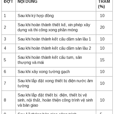
ĐỢT
NỘI DUNG
TRĂM
(%)
1
Sau khi ký hợp đồng
10
Sau khi hoàn thành thiết kế, xin phép xây
2
20
dựng và thi công xong phần móng
3
Sau khi hoàn thành kết cấu dầm sàn lầu 1
10
4
Sau khi hoàn thành kết cấu dầm sàn lầu 2
10
Sau khi hoàn thành kết cấu tum, sân
5
15
thượng và mái
6
Sau khi xây xong tường gạch
10
Sau khi lắp đặt xong thiết bị điện nước âm
7
10
tường
Sau khi lắp đặt thiết bị điện, thiết bị vệ
8
sinh, nội thất, hoàn thiện công trình vệ sinh
10
và bàn giao