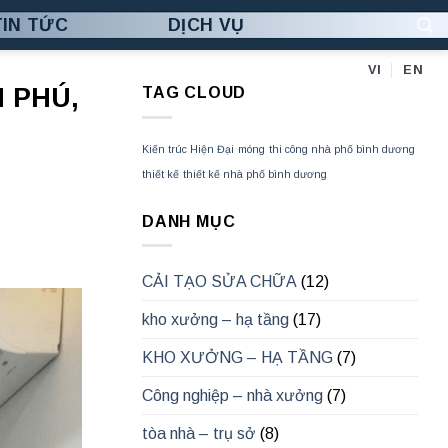
TIN TỨC
DỊCH VỤ
VI
EN
 PHÚ,
TAG CLOUD
Kiến trúc Hiện Đại
móng
thi công nhà phố bình dương
thiết kế
thiết kế nhà phố bình dương
DANH MỤC
CẢI TẠO SỬA CHỮA
(12)
kho xưởng – hạ tầng
(17)
KHO XƯỞNG – HẠ TẦNG
(7)
Công nghiệp – nhà xưởng
(7)
tòa nhà – trụ sở
(8)