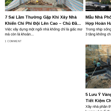
7 Sai Lầm Thường Gặp Khi Xây Nhà
Mẫu Nhà Phố
Khiến Chi Phí Đội Lên Cao – Chủ Đầu
Hợp Hoàn H
Tư Cần Tránh!
Năng
Việc xây dựng một ngôi nhà không chỉ là giấc mơ
Trong nhịp sống
mà còn là khoản...
3 tầng không chỉ
1 COMMENT
5 Lưu Ý Vàn
Tiết Kiệm C
Xây nhà phần th