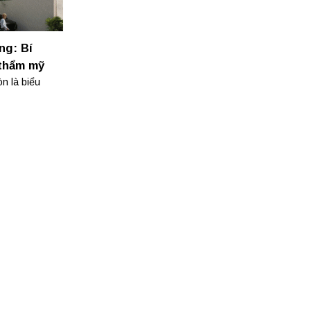
ng: Bí
 thẩm mỹ
òn là biểu