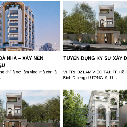
OÀ NHÀ – XÂY NỀN
TUYỂN DỤNG KỸ SƯ XÂY 
ỆU
g chỉ là nơi làm việc, mà còn là
VỊ TRÍ: 02 LÀM VIỆC TẠI: TP. Hồ C
.
Bình Dương) LƯƠNG: 9-11...