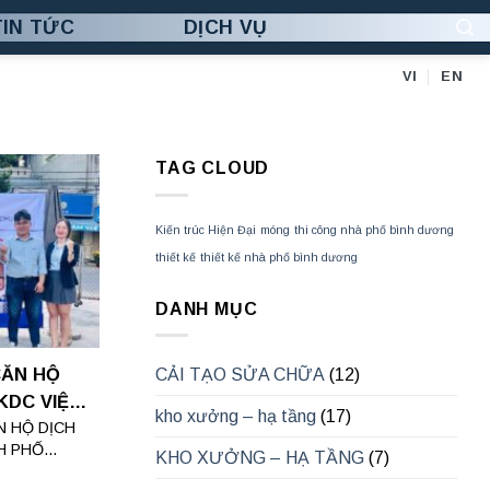
TIN TỨC
DỊCH VỤ
VI
EN
TAG CLOUD
Kiến trúc Hiện Đại
móng
thi công nhà phố bình dương
thiết kế
thiết kế nhà phố bình dương
DANH MỤC
CĂN HỘ
CẢI TẠO SỬA CHỮA
(12)
 KDC VIỆT
kho xưởng – hạ tầng
(17)
N HỘ DỊCH
 PHỐ...
KHO XƯỞNG – HẠ TẦNG
(7)