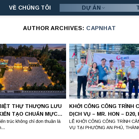
VỀ CHÚNG TÔI
DỰ ÁN
AUTHOR ARCHIVES:
CAPNHAT
 BIỆT THỰ THƯỢNG LƯU
KHỞI CÔNG CÔNG TRÌNH 
KIẾN TẠO CHUẨN MỰC
DỊCH VỤ – MR. HON – D20,
 CẤP
SING, P. AN PHÚ, TP.HCM
iến trúc không chỉ đơn thuần là
LỄ KHỞI CÔNG CÔNG TRÌNH CĂ
...
VỤ TẠI PHƯỜNG AN PHÚ, THÀNH