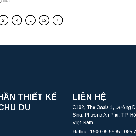
ọ của...
3
4
…
12
HẦN THIẾT KẾ
LIÊN HỆ
CHU DU
C182, The Oasis 1, Đường D
Sing, Phường An Phú, TP. Hồ
Việt Nam
Hotline:
1900 05 5535
-
085 