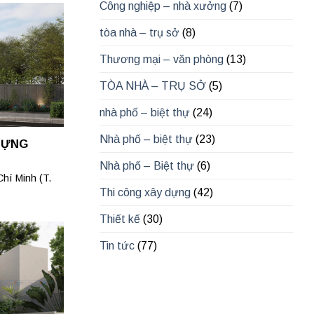
Công nghiệp – nhà xưởng
(7)
tòa nhà – trụ sở
(8)
Thương mại – văn phòng
(13)
TÒA NHÀ – TRỤ SỞ
(5)
nhà phố – biệt thự
(24)
Nhà phố – biệt thự
(23)
DỰNG
Nhà phố – Biệt thự
(6)
hí Minh (T.
Thi công xây dựng
(42)
Thiết kế
(30)
Tin tức
(77)