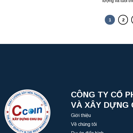
lượng và tuổi th
1
2
CÔNG TY CỔ P
VÀ XÂY DỰNG 
Giới thiệu
Về chúng tôi