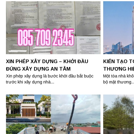
XIN PHÉP XÂY DỰNG – KHỞI ĐẦU
KIẾN TẠO T
ĐÚNG XÂY DỰNG AN TÂM
THƯƠNG HI
Xin phép xây dựng là bước khởi đầu bắt buộc
Một tòa nhà khôn
trước khi xây dựng nhà...
bộ mặt thương..