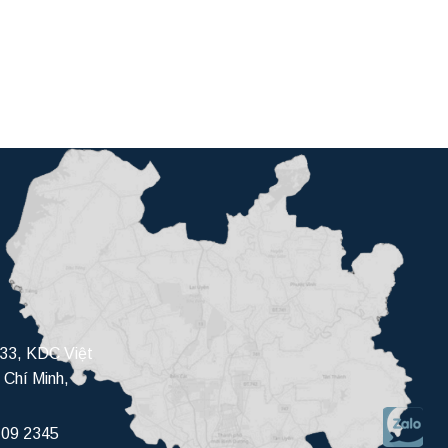
33, KDC Việt
 Chí Minh,
709 2345