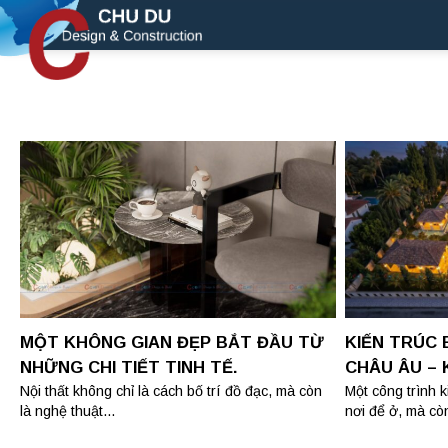
Skip
to
content
MỘT KHÔNG GIAN ĐẸP BẮT ĐẦU TỪ
KIẾN TRÚC
NHỮNG CHI TIẾT TINH TẾ.
CHÂU ÂU – 
SỐNG ĐẲNG
Nội thất không chỉ là cách bố trí đồ đạc, mà còn
Một công trình k
là nghệ thuật...
nơi để ở, mà còn